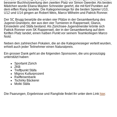
besserer Buchholzwertung den zweiten Platz vor Simon Gwerder. Als bestes
Mädchen wurde Eliana Maylen Schneider geehrt, die mit fünf Punkten auf
dem elften Rang landete. Die Kategoriensiege für die besten Spieler U10,
U12 und U14 gingen an Robert Weis, Marco Wilhelm und Patrick Ronner.
Der SC Brugg besetzte die ersten vier Plätze in der Gesamtwertung des
Jugend-Grandprix, der aus den vier Turnieren in Rapperswil, Glarus,
Einsiedeln und Stäfa bestand. Als Zürichsee-Jugendmeister krönte sich
Patrick Ronner vom SK Rapperswil, der in der Gesamtwertung auf dem
fünften Platz landet, einen halben Punkt vor seinem Teamkollegen Marco
Nold.
Neben den zahlreichen Pokalen, die an die Kategoriesieger verteilt wurden,
erhielt auch jeder Teilnehmer einen Naturalpreis.
Ein grosser Dank geht an die folgenden Sponsoren, die uns grosszügig
unterstützt haben:
Sportamt Zürich
ZKB
Treffpunkt Stäfa
Migros Kulturprozent
Raiffeisenbank
Tschirky Bäckerei
Molki Stäfa
Die Paarungen, Ergebnisse und Rangliste findet Ihr unter dem Link
hier
.