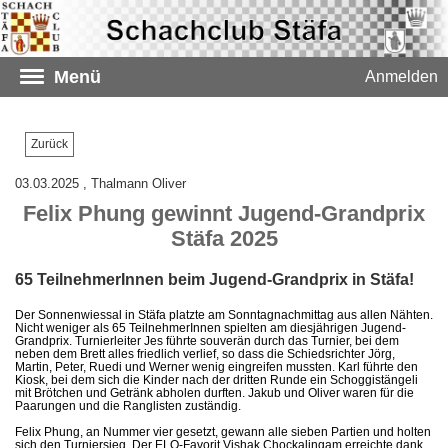
Menü
Anmelden
Zurück
03.03.2025
, Thalmann Oliver
Felix Phung gewinnt Jugend-Grandprix
Stäfa 2025
65 TeilnehmerInnen beim Jugend-Grandprix in Stäfa!
Der Sonnenwiessal in Stäfa platzte am Sonntagnachmittag aus allen Nähten.
Nicht weniger als 65 TeilnehmerInnen spielten am diesjährigen Jugend-
Grandprix. Turnierleiter Jes führte souverän durch das Turnier, bei dem
neben dem Brett alles friedlich verlief, so dass die Schiedsrichter Jörg,
Martin, Peter, Ruedi und Werner wenig eingreifen mussten. Karl führte den
Kiosk, bei dem sich die Kinder nach der dritten Runde ein Schoggistängeli
mit Brötchen und Getränk abholen durften. Jakub und Oliver waren für die
Paarungen und die Ranglisten zuständig.
Felix Phung, an Nummer vier gesetzt, gewann alle sieben Partien und holten
sich den Turniersieg. Der ELO-Favorit Vishak Chockalingam erreichte dank